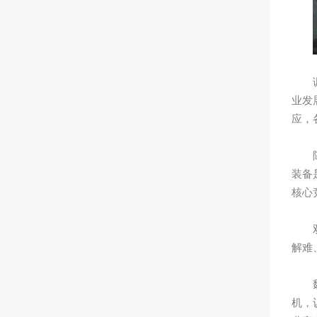
调研
业发
应，
陈亮
装备
核心
双方
解难
魏文
机，