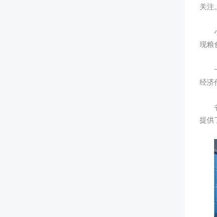
关注
小型
现粮
一体
经济
省农
提供