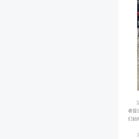
活动
者提
们始
洋丰