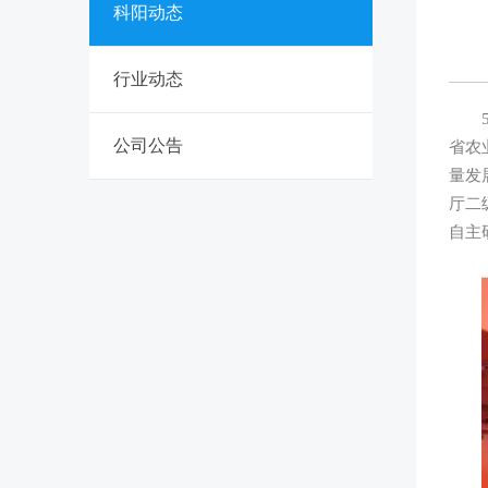
科阳动态
行业动态
5月
公司公告
省农
量发
厅二
自主